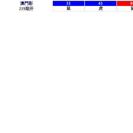
31
41
0
澳門彩
鼠
虎
219
期开